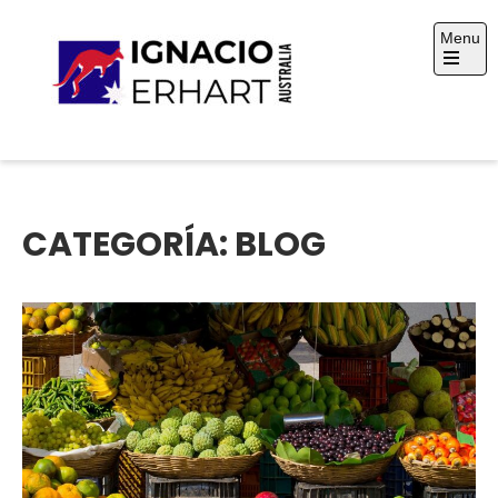
Skip
Menu
to
content
Open
the
main
menu
Ignacio Erhart
Australia
CATEGORÍA:
BLOG