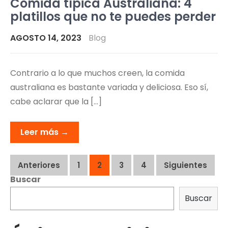
Comida típica Australiana: 4
platillos que no te puedes perder
AGOSTO 14, 2023
Blog
Contrario a lo que muchos creen, la comida
australiana es bastante variada y deliciosa. Eso sí,
cabe aclarar que la […]
Leer más →
Navegación
Anteriores
1
2
3
4
Siguientes
Buscar
de
Buscar
entradas