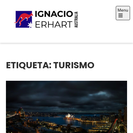
Skip
Menu
to
content
Open
the
main
menu
Ignacio Erhart
Australia
ETIQUETA:
TURISMO